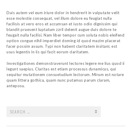
Duis autem vel eum iriure dolor in hendrerit in vulputate velit
esse molestie consequat, vel illum dolore eu feugiat nulla
facilisis at vero eros et accumsan et iusto odio dignissim qui
blandit praesent luptatum zzril delenit augue duis dolore te
feugait nulla facilisi. Nam liber tempor cum soluta nobis eleifend
option congue nihil imperdiet doming id quod mazim placerat
facer possim assum. Typi non habent claritatem insitam; est
usus legentis in iis qui facit eorum claritatem.
Investigationes demonstraverunt lectores legere me lius quod ii
legunt saepius. Claritas est etiam processus dynamicus, qui
sequitur mutationem consuetudium lectorum. Mirum est notare
quam littera gothica, quam nunc putamus parum claram,
anteposu.
Search
for: