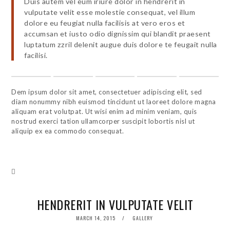
Duis autem vel eum iriure dolor in hendrerit in
vulputate velit esse molestie consequat, vel illum
dolore eu feugiat nulla facilisis at vero eros et
accumsan et iusto odio dignissim qui blandit praesent
luptatum zzril delenit augue duis dolore te feugait nulla
facilisi.
Dem ipsum dolor sit amet, consectetuer adipiscing elit, sed
diam nonummy nibh euismod tincidunt ut laoreet dolore magna
aliquam erat volutpat. Ut wisi enim ad minim veniam, quis
nostrud exerci tation ullamcorper suscipit lobortis nisl ut
aliquip ex ea commodo consequat.
HENDRERIT IN VULPUTATE VELIT
POSTED
MARCH 14, 2015
GALLERY
ON