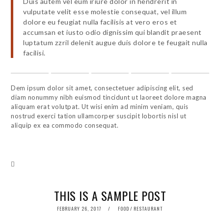
Duis autem vel eum iriure dolor in hendrerit in
vulputate velit esse molestie consequat, vel illum
dolore eu feugiat nulla facilisis at vero eros et
accumsan et iusto odio dignissim qui blandit praesent
luptatum zzril delenit augue duis dolore te feugait nulla
facilisi.
Dem ipsum dolor sit amet, consectetuer adipiscing elit, sed
diam nonummy nibh euismod tincidunt ut laoreet dolore magna
aliquam erat volutpat. Ut wisi enim ad minim veniam, quis
nostrud exerci tation ullamcorper suscipit lobortis nisl ut
aliquip ex ea commodo consequat.
THIS IS A SAMPLE POST
POSTED
FEBRUARY 26, 2017
FOOD
/
RESTAURANT
ON