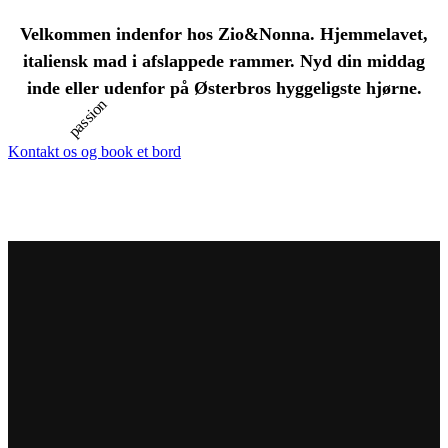
Velkommen indenfor hos Zio&Nonna. Hjemmelavet,
italiensk mad i afslappede rammer. Nyd din middag
inde eller udenfor på Østerbros hyggeligste hjørne.
passion
Kontakt os og book et bord