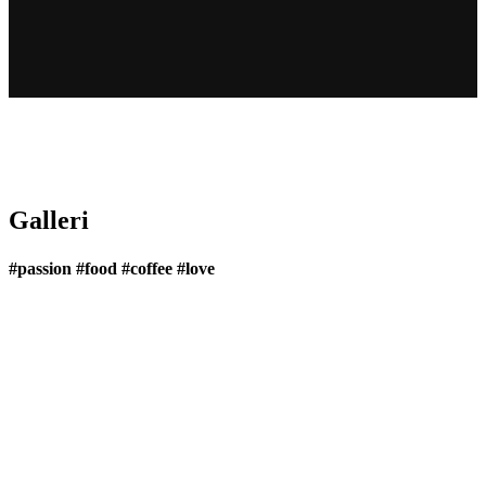
Galleri
#passion #food #coffee #love