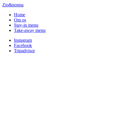
Zio&nonna
Home
Om os
Stay-in menu
Take-away menu
Instagram
Facebook
Tripadvisor
Osteria
F
passion
Z