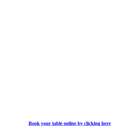
&
Nonna
Østbanegade 23, 2100 København Ø
Tel.: +45 39 11 9000
Book your table online by clicking here
////////// Please note we're closed due to vacation. See