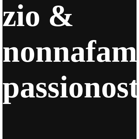
zio &
nonna
fam
passion
os